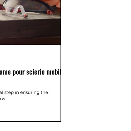
lame pour scierie mobile
al step in ensuring the
ns.